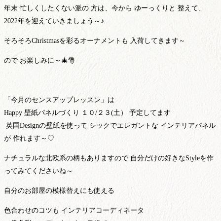
年末 忙しくしたくない派の 方は、
今から ゆーっくりと 整えて、
2022年を迎えていきましょう～♪
そろそろChristmasを彩るオーナメントも 入荷してきます～
ので お楽しみに～🎄🎅
「今月のセンスアップレッスン」は
Happy 壁紙パネルづくり １０/２３(土） 予定してます
英国Designの壁紙を使って シックでエレガントな インテリアパネル
が 作れます～♡
ナチュラルな北欧系の柄もありますので 自分だけの好きなStyleを
作
ってみてくださいね～
自分のお部屋の模様替えにも使える
色合わせのコツも インテリアコーディネータ