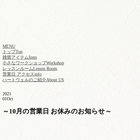
MENU
トップ
Top
雑貨アイテム
Item
小さなワークショップ
Workshop
レッスンルーム
Lesson Room
営業日 アクセス
info
ハートウェルのご紹介
About US
2021
01
Oct
～10月の営業日 お休みのお知らせ～