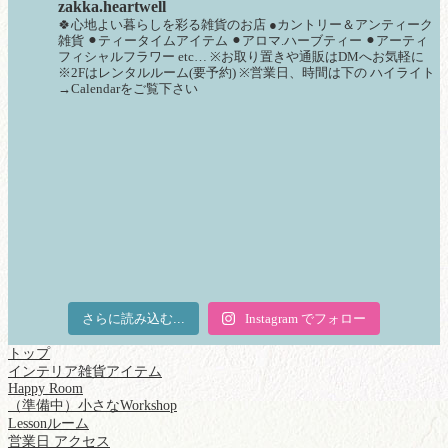
zakka.heartwell
🍀心地よい暮らしを彩る雑貨のお店
●カントリー＆アンティーク
雑貨
⚫︎ティータイムアイテム
⚫︎アロマ.ハーブティー
⚫︎アーティ
フィシャルフラワー
etc…
※お取り置きや通販はDMへお気軽に
※2Fはレンタルルーム(要予約)
※営業日、時間は下の
ハイライト
→Calendarをご覧下さい
さらに読み込む...
Instagram でフォロー
トップ
インテリア雑貨アイテム
Happy Room
（準備中）小さなWorkshop
Lessonルーム
営業日 アクセス