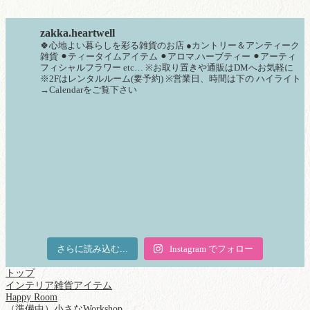
zakka.heartwell
🍀心地よい暮らしを彩る雑貨のお店
●カントリー＆アンティーク
雑貨
⚫︎ティータイムアイテム
⚫︎アロマ.ハーブティー
⚫︎アーティ
フィシャルフラワー
etc…
※お取り置きや通販はDMへお気軽に
※2Fはレンタルルーム(要予約)
※営業日、時間は下の
ハイライト
→Calendarをご覧下さい
さらに読み込む...
Instagram でフォロー
トップ
インテリア雑貨アイテム
Happy Room
（準備中）小さなWorkshop