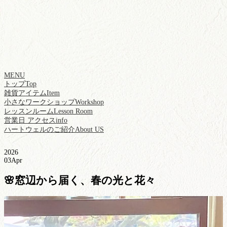
MENU
トップ
Top
雑貨アイテム
Item
小さなワークショップ
Workshop
レッスンルーム
Lesson Room
営業日 アクセス
info
ハートウェルのご紹介
About US
2026
03
Apr
🌸窓辺から届く、春の光と花々