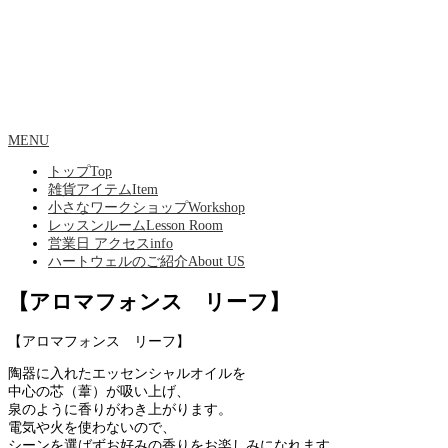
MENU
トップ
Top
雑貨アイテム
Item
小さなワークショップ
Workshop
レッスンルーム
Lesson Room
営業日 アクセス
info
ハートウェルのご紹介
About US
【アロマフォンス リーフ】
【アロマフォンス リーフ】
陶器に入れたエッセンシャルオイルを
中心の芯（葦）が吸い上げ、
泉のように香りがわき上がります。
電気や火を使わないので、
シーンを選ばずお好みの香りをお楽しみになれます。