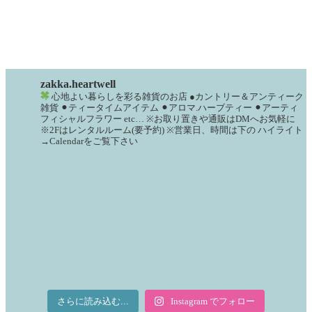
zakka.heartwell
心地よい暮らしを彩る雑貨のお店
●カントリー＆アンティーク
雑貨
⚫︎ティータイムアイテム
⚫︎アロマ.ハーブティー
⚫︎アーティ
フィシャルフラワー
etc…
※お取り置きや通販はDMへお気軽に
※2Fはレンタルルーム(要予約)
※営業日、時間は下の
ハイライト
→Calendarをご覧下さい
さらに読み込む...
Instagram でフォロー