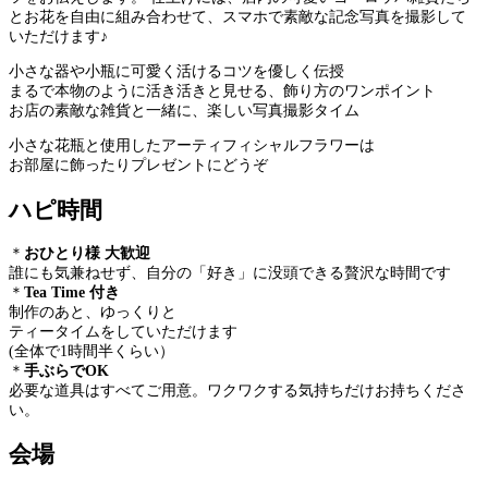
とお花を自由に組み合わせて、スマホで素敵な記念写真を撮影して
いただけます♪
小さな器や小瓶に可愛く活けるコツを優しく伝授
まるで本物のように活き活きと見せる、飾り方のワンポイント
お店の素敵な雑貨と一緒に、楽しい写真撮影タイム
小さな花瓶と使用したアーティフィシャルフラワーは
お部屋に飾ったりプレゼントにどうぞ
ハピ時間
＊
おひとり様 大歓迎
誰にも気兼ねせず、自分の「好き」に没頭できる贅沢な時間です
＊
Tea Time 付き
制作のあと、ゆっくりと
ティータイムをしていただけます
(全体で1時間半くらい）
＊
手ぶらでOK
必要な道具はすべてご用意。ワクワクする気持ちだけお持ちくださ
い。
会場