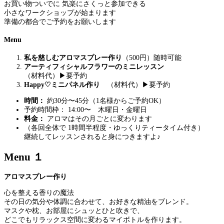
お買い物ついでに 気楽にさくっと参加できる
小さなワークショップが始まります
準備の都合でご予約をお願いします
Menu
私を慈しむアロマスプレー作り
（500円）随時可能
アーティフィシャルフラワーのミニレッスン
（材料代）▶要予約
Happy♡ミニパネル作り
（材料代）▶要予約
時間：
約30分〜45分（1名様からご予約OK）
予約時間枠： 14:00〜 木曜日・金曜日
料金：
アロマはその月ごとに変わります
（各回全体で 1時間半程度・ゆっくりティータイム付き）
継続してレッスンされると身につきますよ♪
Menu
１
アロマスプレー作り
心を整える香りの魔法
その日の気分や体調に合わせて、お好きな精油をブレンド。
マスクや枕、お部屋にシュッとひと吹きで、
どこでもリラックス空間に変わるマイボトルを作ります。