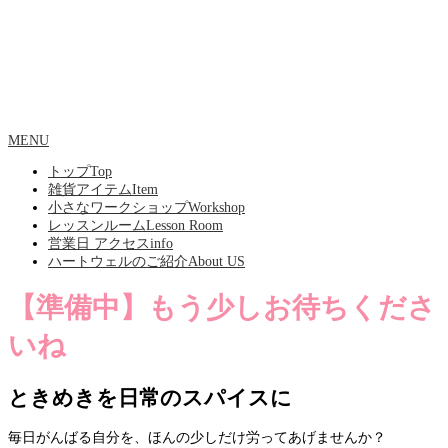
MENU
トップ
Top
雑貨アイテム
Item
小さなワークショップ
Workshop
レッスンルーム
Lesson Room
営業日 アクセス
info
ハートウェルのご紹介
About US
【準備中】もう少しお待ちくださ
いね
ときめきを日常のスパイスに
毎日がんばる自分を、ほんの少しだけ労ってあげませんか？