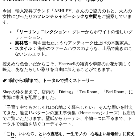
今回、輸入家具ブランド「ASHLEY」さんのご協力のもと、大人の
女性にぴったりの
フレンチシャビーシックな空間
をご提案していま
す。
「リーリン」コレクション：
グレーからホワイトの優しいグ
ラデーション。
素材感：
時を重ねたようなアンティーク仕上げの木製家具。
スタイル：
海外のファームハウスのような、上品で飽きのこ
ないシルエット。
控えめな色合いだからこそ、Heartwellの雑貨や季節のお花が美しく
映え、あなたらしい彩りを自由に加えることができます。
🌿 1階から3階まで、トータルで描くストーリー
Shopの枠を超えて、店内の「Dining」「Tea Room」「Bed Room」に
実際に家具を配置しました。
「子育て中でもおしゃれに心地よく暮らしたい」 そんな願いを叶え
てきた、過去15パターンの施工事例集（Home storyシリーズ）も店頭
でご覧いただけます。壁紙からカーテン、小物一つに至るまで、ト
ータルで物語を紡ぐコーディネート。
「これ、いいな♡」という直感を、一生モノの「心地よい居場所」に変え