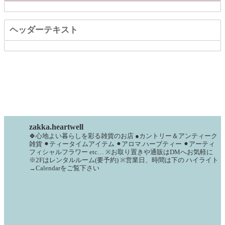
ヘッダーテキスト
zakka.heartwell
🍀心地よい暮らしを彩る雑貨のお店
●カントリー＆アンティーク
雑貨
⚫︎ティータイムアイテム
⚫︎アロマ.ハーブティー
⚫︎アーティ
フィシャルフラワー
etc…
※お取り置きや通販はDMへお気軽に
※2Fはレンタルルーム(要予約)
※営業日、時間は下の
ハイライト
→Calendarをご覧下さい