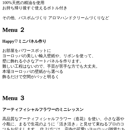
100%天然の精油を使用
お持ち帰り後すぐ使えるボトル付き
その他、バスボムづくり アロマハンドクリームづくりなど
Menu
２
Happy♡ミニパネル作り
お部屋をパワースポットに
ヨーロッパの美しい輸入壁紙や、リボンを使って、
壁に飾れる小さなアートパネルを作ります。
難しい工程はないので、手芸が苦手な方でも大丈夫。
本場ヨーロッパの壁紙から選べる
飾るだけで空間がパッと明るく
Menu
３
アーティフィシャルフラワーのミニレッスン
高品質なアーティフィシャルフラワー（造花）を使い、小さな器や
小瓶に、まるで生花のように「活き活き」と見せて束ねるプロのコ
ツをお伝えします。 仕上げには、店内の可愛いヨーロッパ雑貨たち