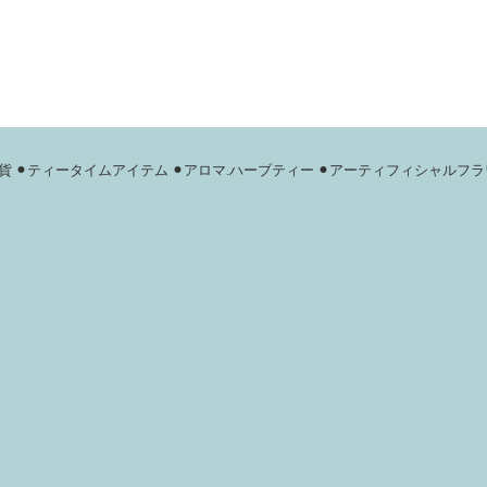
貨
⚫︎ティータイムアイテム
⚫︎アロマ.ハーブティー
⚫︎アーティフィシャルフラ