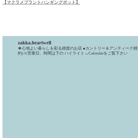
【マクラメプラントハンギングポット】
zakka.heartwell
🍀心地よい暮らしを彩る雑貨のお店
●カントリー＆アンティーク雑
約)
※営業日、時間は下の
ハイライト→Calendarをご覧下さい