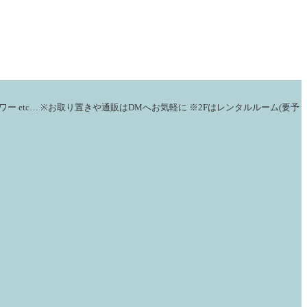
ワー
etc…
※お取り置きや通販はDMへお気軽に
※2Fはレンタルルーム(要予