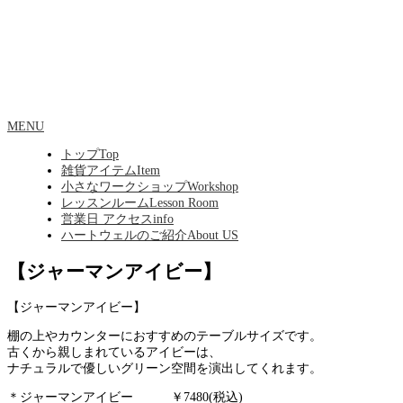
MENU
トップ
Top
雑貨アイテム
Item
小さなワークショップ
Workshop
レッスンルーム
Lesson Room
営業日 アクセス
info
ハートウェルのご紹介
About US
【ジャーマンアイビー】
【ジャーマンアイビー】
棚の上やカウンターにおすすめのテーブルサイズです。
古くから親しまれているアイビーは、
ナチュラルで優しいグリーン空間を演出してくれます。
＊ジャーマンアイビー ￥7480(税込)