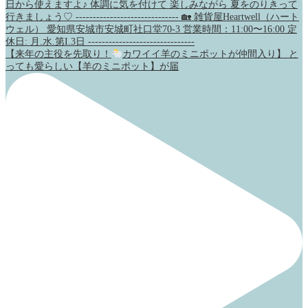
【来年の主役を先取り！
カワイイ羊のミニポットが仲間入り】 と
っても愛らしい【羊のミニポット】が届