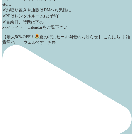
etc…
※お取り置きや通販はDMへお気軽に
※2Fはレンタルルーム(要予約)
※営業日、時間は下の
ハイライト→Calendarをご覧下さい
【最大50%OFF！
夏の特別セール開催のお知らせ】 こんにちは 雑
貨屋ハートウェルです♪ お祭