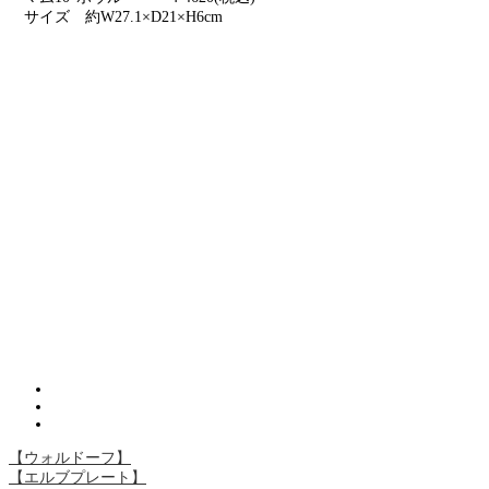
サイズ 約W27.1×D21×H6cm
【ウォルドーフ】
【エルブプレート】