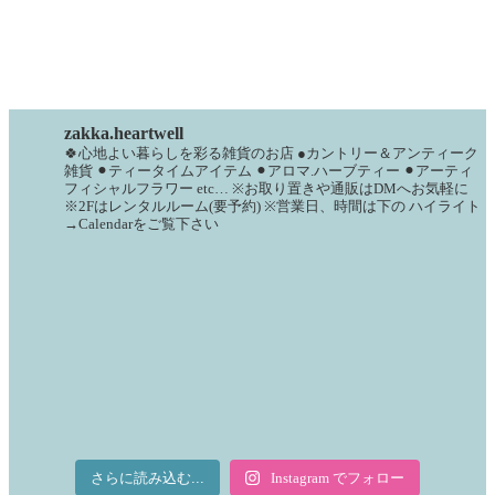
zakka.heartwell
🍀心地よい暮らしを彩る雑貨のお店
●カントリー＆アンティーク
雑貨
⚫︎ティータイムアイテム
⚫︎アロマ.ハーブティー
⚫︎アーティ
フィシャルフラワー
etc…
※お取り置きや通販はDMへお気軽に
※2Fはレンタルルーム(要予約)
※営業日、時間は下の
ハイライト
→Calendarをご覧下さい
さらに読み込む...
Instagram でフォロー