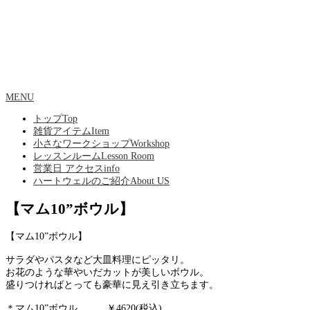
MENU
トップ
Top
雑貨アイテム
Item
小さなワークショップ
Workshop
レッスンルーム
Lesson Room
営業日 アクセス
info
ハートウェルのご紹介
About US
【マム10”ボウル】
【マム10”ボウル】
サラダやパスタなど大皿料理にピッタリ。
お花のような華やいだカットが美しいボウル。
盛りつければとっても豪華に見え引き立ちます。
＊マム10”ボウル ￥4620(税込)