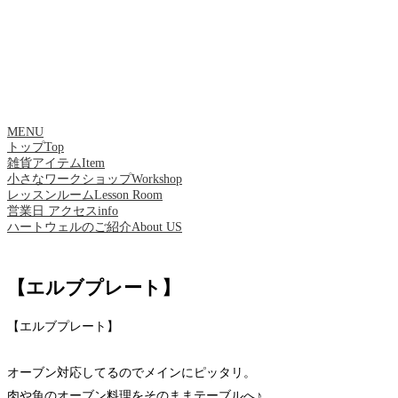
MENU
トップ
Top
雑貨アイテム
Item
小さなワークショップ
Workshop
レッスンルーム
Lesson Room
営業日 アクセス
info
ハートウェルのご紹介
About US
【エルブプレート】
【エルブプレート】
オーブン対応してるのでメインにピッタリ。
肉や魚のオーブン料理をそのままテーブルへ♪