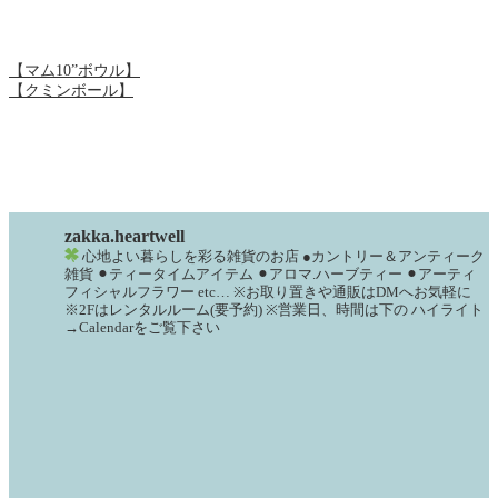
【マム10”ボウル】
【クミンボール】
zakka.heartwell
心地よい暮らしを彩る雑貨のお店
●カントリー＆アンティーク
雑貨
⚫︎ティータイムアイテム
⚫︎アロマ.ハーブティー
⚫︎アーティ
フィシャルフラワー
etc…
※お取り置きや通販はDMへお気軽に
※2Fはレンタルルーム(要予約)
※営業日、時間は下の
ハイライト
→Calendarをご覧下さい