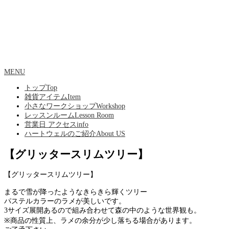
MENU
トップ
Top
雑貨アイテム
Item
小さなワークショップ
Workshop
レッスンルーム
Lesson Room
営業日 アクセス
info
ハートウェルのご紹介
About US
【グリッタースリムツリー】
【グリッタースリムツリー】
まるで雪が降ったようなきらきら輝くツリー
パステルカラーのラメが美しいです。
3サイズ展開あるので組み合わせて森の中のような世界観も。
※商品の性質上、ラメの余分が少し落ちる場合があります。