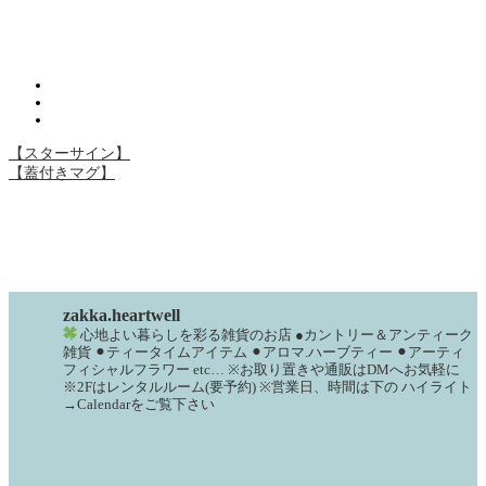
【スターサイン】
【蓋付きマグ】
zakka.heartwell
心地よい暮らしを彩る雑貨のお店
●カントリー＆アンティーク
雑貨
⚫︎ティータイムアイテム
⚫︎アロマ.ハーブティー
⚫︎アーティ
フィシャルフラワー
etc…
※お取り置きや通販はDMへお気軽に
※2Fはレンタルルーム(要予約)
※営業日、時間は下の
ハイライト
→Calendarをご覧下さい