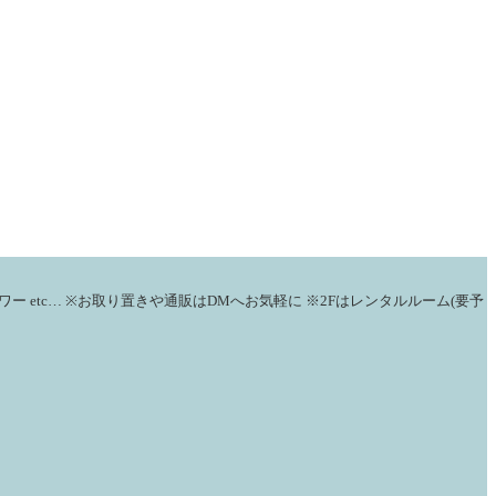
ワー
etc…
※お取り置きや通販はDMへお気軽に
※2Fはレンタルルーム(要予