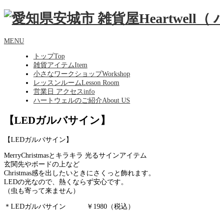
MENU
トップ
Top
雑貨アイテム
Item
小さなワークショップ
Workshop
レッスンルーム
Lesson Room
営業日 アクセス
info
ハートウェルのご紹介
About US
【LEDガルバサイン】
【LEDガルバサイン】
MerryChristmasとキラキラ 光るサインアイテム
玄関先やボードの上など
Christmas感を出したいときに
さくっと飾れます。
LEDの光なので、熱くならず
安心です。
（虫も寄って来ません）
＊LEDガルバサイン ￥1980（税込）