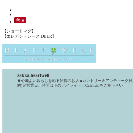
【ショートマグ】
【エレガントレース DEER】
zakka.heartwell
🍀心地よい暮らしを彩る雑貨のお店
●カントリー＆アンティーク雑
約)
※営業日、時間は下の
ハイライト→Calendarをご覧下さい