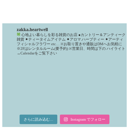
zakka.heartwell
心地よい暮らしを彩る雑貨のお店
●カントリー＆アンティーク
雑貨
⚫︎ティータイムアイテム
⚫︎アロマ.ハーブティー
⚫︎アーティ
フィシャルフラワー
etc…
※お取り置きや通販はDMへお気軽に
※2Fはレンタルルーム(要予約)
※営業日、時間は下の
ハイライト
→Calendarをご覧下さい
さらに読み込む...
Instagram でフォロー