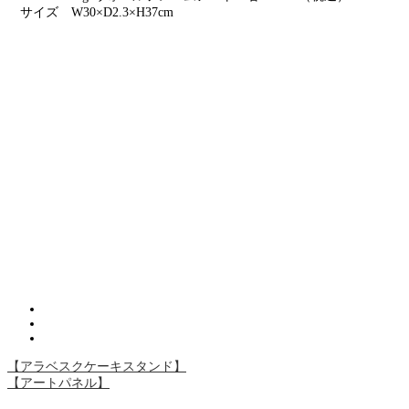
サイズ W30×D2.3×H37cm
【アラベスクケーキスタンド】
【アートパネル】