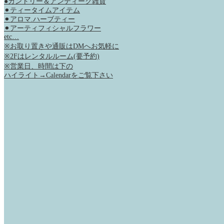
●カントリー＆アンティーク雑貨
⚫︎ティータイムアイテム
⚫︎アロマ.ハーブティー
⚫︎アーティフィシャルフラワー
etc…
※お取り置きや通販はDMへお気軽に
※2Fはレンタルルーム(要予約)
※営業日、時間は下の
ハイライト→Calendarをご覧下さい