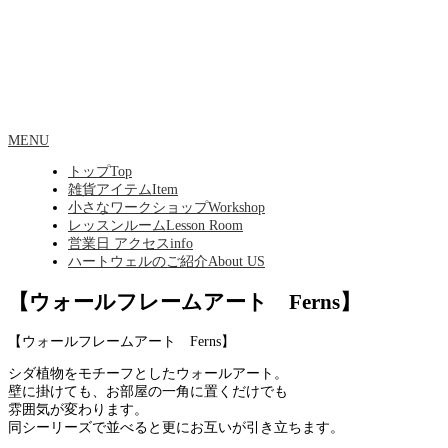
MENU
トップ
Top
雑貨アイテム
Item
小さなワークショップ
Workshop
レッスンルーム
Lesson Room
営業日 アクセス
info
ハートウェルのご紹介
About US
【ウォールフレームアート Ferns】
【ウォールフレームアート Ferns】
シダ植物をモチーフとしたウォールアート。
壁に掛けても、お部屋の一角に置くだけでも
雰囲気が変わります。
同シーリーズで並べると更にお互いが引き立ちます。