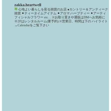
zakka.heartwell
心地よい暮らしを彩る雑貨のお店
●カントリー＆アンティーク
雑貨
⚫︎ティータイムアイテム
⚫︎アロマ.ハーブティー
⚫︎アーティ
フィシャルフラワー
etc…
※お取り置きや通販はDMへお気軽に
※2Fはレンタルルーム(要予約)
※営業日、時間は下の
ハイライト
→Calendarをご覧下さい