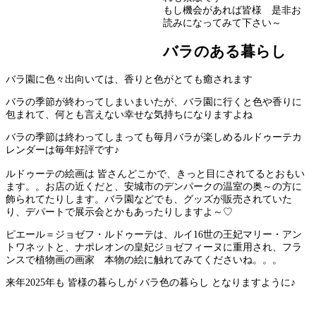
もし機会があれば皆様 是非お
読みになってみて下さい～
バラのある暮らし
バラ園に色々出向いては、香りと色がとても癒されます
バラの季節が終わってしまいまいたが、バラ園に行くと色や香りに
包まれて、何とも言えない幸せな気持ちになりますよね
バラの季節は終わってしまっても毎月バラが楽しめるルドゥーテカ
レンダーは毎年好評です♪
ルドゥーテの絵画は 皆さんどこかで、きっと目にされてるとおもい
ます。。お店の近くだと、安城市のデンパークの温室の奥～の方に
飾られてたりします。バラ園などでも、グッズが販売されていた
り、デパートで展示会とかもあったりしますよ～♡
ピエール＝ジョゼフ・ルドゥーテは、ルイ16世の王妃マリー・アン
トワネットと、ナポレオンの皇妃ジョゼフィーヌに重用され、フラ
ンスで植物画の画家 本物の絵に触れてみてくださいね。。。
来年2025年も 皆様の暮らしが バラ色の暮らし となりますように♪