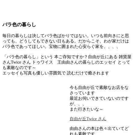
バラ色の暮らし
毎日の暮らしは決してバラ色ばかりではない。いつも前向きにと思
っても、どうしてもできない日もある。だからこそ、わが家だけは
バラ色であってほしい。宝物に囲まれた心安らぐ家を、、、、
「バラ色の暮らし」という 本ご存知ですか？自由が丘にある 雑貨屋
さんTwice さん トゥワイス 王由由さんの暮らしのエッセイ とって
も素敵なのです～
エッセイも写真も優しい雰囲気で 読むだけで癒されます
今も自由が丘で素敵なお店をな
さっています
最近お伺いできていないのです
が、、、
また行きたいな～
自由が丘Twice さん
由由さんの本は色々出ていてど
れも素敵です