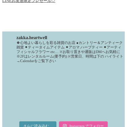
LINEお友達限定プレセール♡
zakka.heartwell
🍀心地よい暮らしを彩る雑貨のお店
●カントリー＆アンティーク
雑貨
⚫︎ティータイムアイテム
⚫︎アロマ.ハーブティー
⚫︎アーティ
フィシャルフラワー
etc…
※お取り置きや通販はDMへお気軽に
※2Fはレンタルルーム(要予約)
※営業日、時間は下の
ハイライト
→Calendarをご覧下さい
さらに読み込む...
Instagram でフォロー