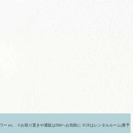
ワー
etc…
※お取り置きや通販はDMへお気軽に
※2Fはレンタルルーム(要予