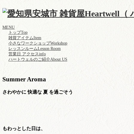
MENU
トップ
Top
雑貨アイテム
Item
小さなワークショップ
Workshop
レッスンルーム
Lesson Room
営業日 アクセス
info
ハートウェルのご紹介
About US
Summer Aroma
さわやかに 快適な 夏 を過ごそう
もわっとした日は、