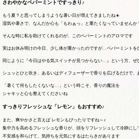
さわやかなペパーミントですっきり♪
もう夏？と思ってしまうような暑い日が増えてきましたね☀️
湿気や暑さで、なんだか心も「もわぁっ」と重たくなっていませんか
そんな時に私を助けてくれるのが、このペパーミントのアロマです
実はお休み明けの今日、少し体が重かったのですが…ペパーミントを
同じように『今日はやる気スイッチが見つからない…』という方、ぜひ
シュッとひと吹き、あるいはディフューザーで香りを広げるだけで、お
「暑くて何もしたくないな…」という時こそ、香りの魔法を
シャキッと心も整えてくださいね
すっきりフレッシュな「レモン」もおすすめ♪
また、爽やかさと言えば レモンもぴったりですね～♪
集中力を高めるフレッシュな香りが、頭をリフレッシュして冷静にし
不安感を和らげて、気持ちを元気にするはたらきがあります