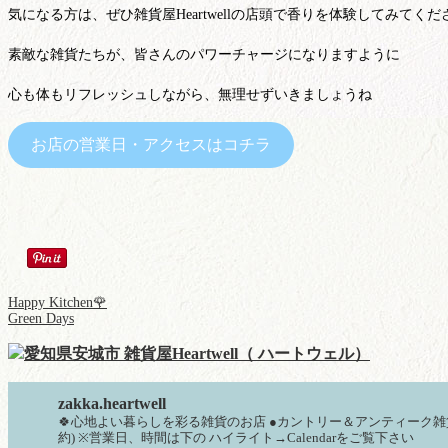
気になる方は、ぜひ雑貨屋Heartwellの店頭で香りを体験してみてくだ
素敵な雑貨たちが、皆さんのパワーチャージになりますように
心も体もリフレッシュしながら、無理せずいきましょうね
お店の営業日・アクセスはコチラ
Happy Kitchen🌹
Green Days
zakka.heartwell
🍀心地よい暮らしを彩る雑貨のお店
●カントリー＆アンティーク雑
約)
※営業日、時間は下の
ハイライト→Calendarをご覧下さい