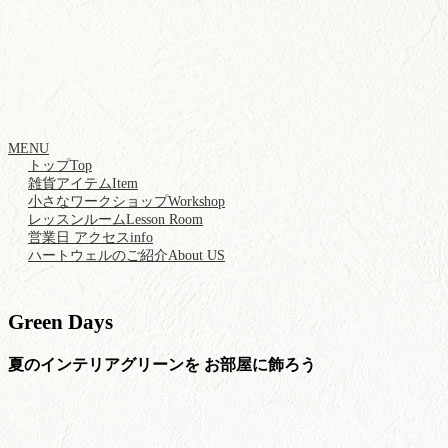
MENU
トップ
Top
雑貨アイテム
Item
小さなワークショップ
Workshop
レッスンルーム
Lesson Room
営業日 アクセス
info
ハートウェルのご紹介
About US
Green Days
夏のインテリアグリーンを お部屋に飾ろう