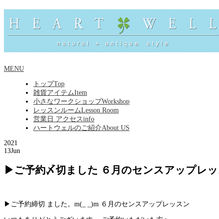
MENU
トップ
Top
雑貨アイテム
Item
小さなワークショップ
Workshop
レッスンルーム
Lesson Room
営業日 アクセス
info
ハートウェルのご紹介
About US
2021
13
Jun
▶ご予約〆切ました ６月のセンスアップレ
▶ご予約締切 ました。m(_ _)m ６月のセンスアップレッスン