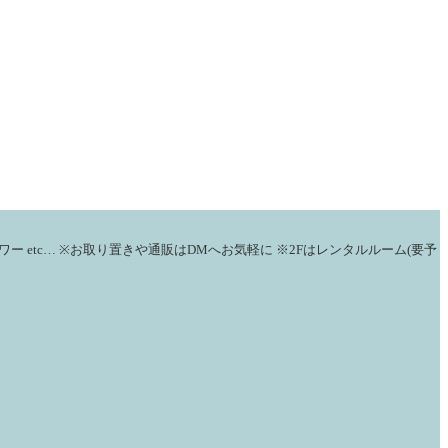
ワー
etc…
※お取り置きや通販はDMへお気軽に
※2Fはレンタルルーム(要予