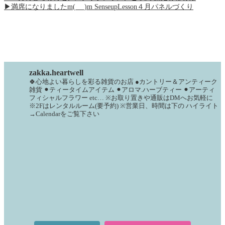
▶満席になりましたm(_ _)m SenseupLesson４月パネルづくり
zakka.heartwell
🍀心地よい暮らしを彩る雑貨のお店
●カントリー＆アンティーク
雑貨
⚫︎ティータイムアイテム
⚫︎アロマ.ハーブティー
⚫︎アーティ
フィシャルフラワー
etc…
※お取り置きや通販はDMへお気軽に
※2Fはレンタルルーム(要予約)
※営業日、時間は下の
ハイライト
→Calendarをご覧下さい